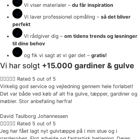
Vi viser materialer –
du får inspiration
Vi laver professionel opmåling –
så det bliver
perfekt
Vi rådgiver dig –
om tidens trends og løsninger
til dine behov
og fik vi sagt at vi gør det –
gratis!
Vi har solgt
+15.000
gardiner
& gulve





Rated 5 out of 5
Virkelig god service og vejledning gennem hele forløbet!
Det var både ved køb af alt fra gulve, tæpper, gardiner og
møbler. Stor anbefaling herfra!
David Taulborg Johannessen





Rated 5 out of 5
Jeg har fået lagt nyt gulvtæppe på i min stue og i
garderoben. Flot arbejde og fantastisk betjening. Deres