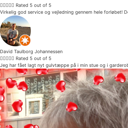





Rated 5 out of 5
Virkelig god service og vejledning gennem hele forløbet! De
David Taulborg Johannessen





Rated 5 out of 5
Jeg har fået lagt nyt gulvtæppe på i min stue og i garderob